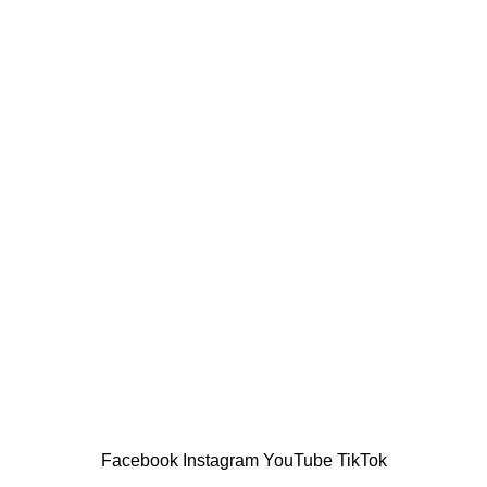
Theo dõi chúng tôi trên
ẹp
Facebook
Youtube
Zalo OA
Hỗ trợ thanh toán
oáng Chất
Thanh toán khi nhận hàng
Chuyển khoản qua ngân hàng
A Điện Biên Phủ, Phường Thạnh Mỹ Tây, Thành phố Hồ Chí Min
ngày 22/04/2022
Facebook
Instagram
YouTube
TikTok