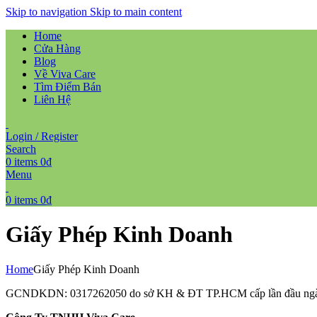
Skip to navigation
Skip to main content
Home
Cửa Hàng
Blog
Về Viva Care
Tìm Điểm Bán
Liên Hệ
Login / Register
Search
0
items
0
₫
Menu
0
items
0
₫
Giấy Phép Kinh Doanh
Home
Giấy Phép Kinh Doanh
GCNDKDN: 0317262050 do sở KH & ĐT TP.HCM cấp lần đầu ngà