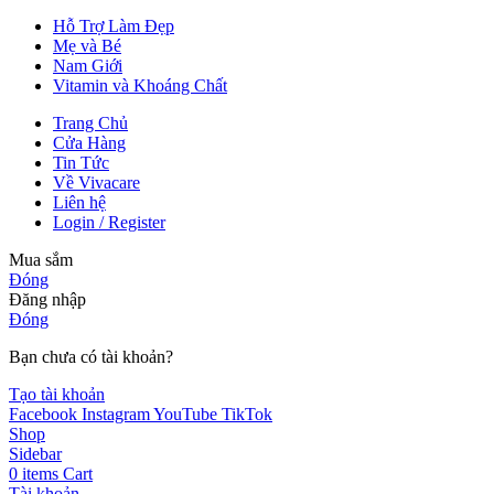
Hỗ Trợ Làm Đẹp
Mẹ và Bé
Nam Giới
Vitamin và Khoáng Chất
Trang Chủ
Cửa Hàng
Tin Tức
Về Vivacare
Liên hệ
Login / Register
Mua sắm
Đóng
Đăng nhập
Đóng
Bạn chưa có tài khoản?
Tạo tài khoản
Facebook
Instagram
YouTube
TikTok
Shop
Sidebar
0
items
Cart
Tài khoản