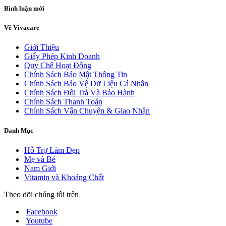
Bình luận mới
Về Vivacare
Giới Thiệu
Giấy Phép Kinh Doanh
Quy Chế Hoạt Động
Chính Sách Bảo Mật Thông Tin
Chính Sách Bảo Vệ Dữ Liệu Cá Nhân
Chính Sách Đổi Trả Và Bảo Hành
Chính Sách Thanh Toán
Chính Sách Vận Chuyện & Giao Nhận
Danh Mục
Hỗ Trợ Làm Đẹp
Mẹ và Bé
Nam Giới
Vitamin và Khoáng Chất
Theo dõi chúng tôi trên
Facebook
Youtube