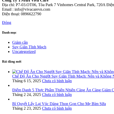
Công Ty TNHH Viva Care
Địa chỉ: P7-03.OT06, Tòa Park 7 Vinhomes Central Park, 720A Đi
Email : info@vivacarevn.com
Điện thoại: 0896622790
Đóng
Danh mục
Giảm cân
Suy Giãn Tĩnh Mạch
Uncategorized
Bài đăng mới
Chế Độ Ăn Cho Người Suy Giãn Tĩnh Mạch: Nên và Không 
Tháng 6 15, 2025
Chưa có bình luận
Điểm Danh 5 Thực Phẩm Thiên Nhiên Càng Ăn Càng Giảm 
Tháng 2 24, 2025
Chưa có bình luận
Bí Quyết Lấy Lại Vóc Dáng Thon Gọn Cho Mẹ Bỉm Sữa
Tháng 2 23, 2025
Chưa có bình luận