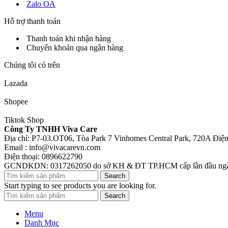
Zalo OA
Hỗ trợ thanh toán
Thanh toán khi nhận hàng
Chuyển khoản qua ngân hàng
Chúng tôi có trên
Lazada
Shopee
Tiktok Shop
Công Ty TNHH Viva Care
Địa chỉ: P7-03.OT06, Tòa Park 7 Vinhomes Central Park, 720A Đi
Email : info@vivacarevn.com
Điện thoại: 0896622790
GCNDKDN: 0317262050 do sở KH & ĐT TP.HCM cấp lần đầu ngà
Search
Start typing to see products you are looking for.
Search
Menu
Danh Mục