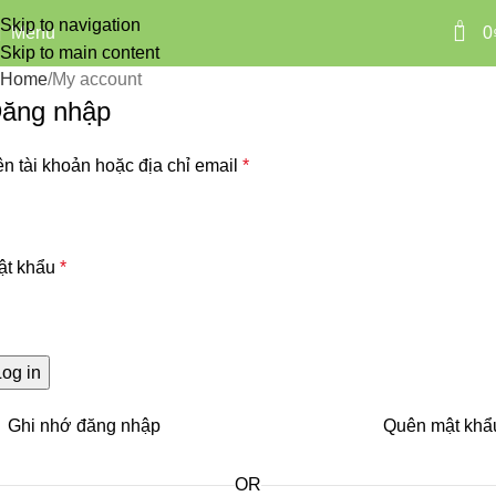
My account
Skip to navigation
0
Menu
0
Skip to main content
Home
My account
ăng nhập
n tài khoản hoặc địa chỉ email
*
ật khẩu
*
Log in
Ghi nhớ đăng nhập
Quên mật khẩ
OR