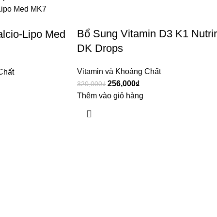
Bổ Sung Vitamin D3 K1 Nutrir
lcio-Lipo Med
DK Drops
Vitamin và Khoáng Chất
Chất
256,000
₫
320,000
₫
Thêm vào giỏ hàng
Theo dõi chúng tôi trên
ẹp
Facebook