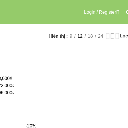
Login / Register
Lọc
Hiển thị
9
12
18
24
8,000
₫
22,000
₫
96,000
₫
-20%