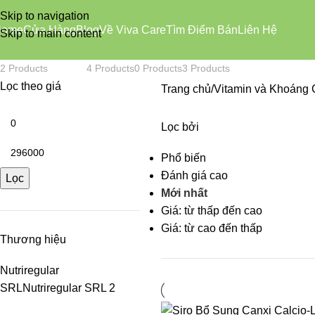
Vitamin và Khoáng Chất
Skip to navigation
Home
Cửa Hàng
Blog
Về Viva Care
Tìm Điểm Bán
Liên Hệ
Skip to main content
HỖ TRỢ LÀM ĐẸP
MẸ VÀ BÉ
NAM GIỚI
VITAMIN VÀ KHOÁNG CHẤT
2 Products
4 Products
0 Products
3 Products
Lọc theo giá
Trang chủ
Vitamin và Khoáng 
Lọc bởi
Phổ biến
Đánh giá cao
Lọc
Mới nhất
Giá: từ thấp đến cao
Giá: từ cao đến thấp
Thương hiệu
Nutriregular
SRL
Nutriregular SRL
2