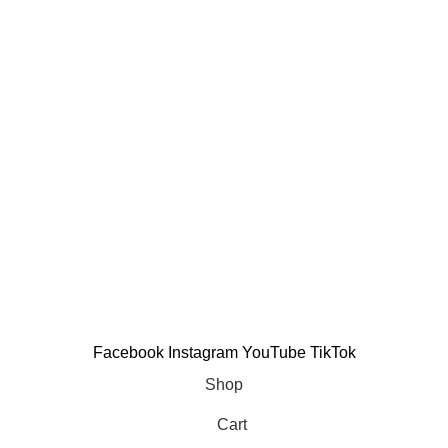
Youtube
Zalo OA
Hỗ trợ thanh toán
oáng Chất
Thanh toán khi nhận hàng
Chuyển khoản qua ngân hàng
A Điện Biên Phủ, Phường Thạnh Mỹ Tây, Thành phố Hồ Chí Min
ngày 22/04/2022
Facebook
Instagram
YouTube
TikTok
Shop
Cart