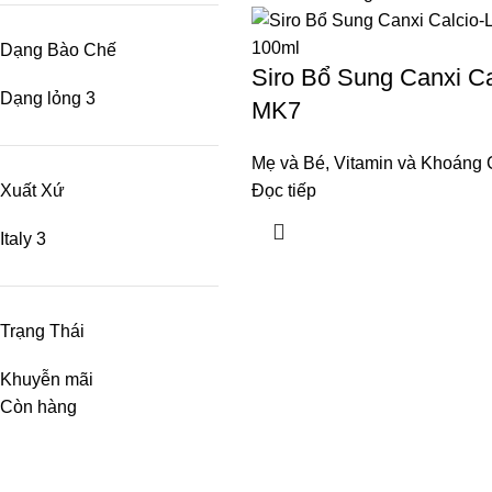
Dạng Bào Chế
Siro Bổ Sung Canxi Ca
Dạng lỏng
3
MK7
Mẹ và Bé
,
Vitamin và Khoáng 
Xuất Xứ
Đọc tiếp
Italy
3
Trạng Thái
Khuyễn mãi
Còn hàng
Về Vivacare
Danh Mục
Giới Thiệu
Hỗ Trợ Làm Đ