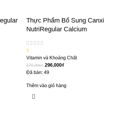
egular
Thực Phẩm Bổ Sung Canxi
NutriRegular Calcium
5
Vitamin và Khoáng Chất
296,000
₫
370,000
₫
Đã bán: 49
Thêm vào giỏ hàng
Chúng tôi có trên