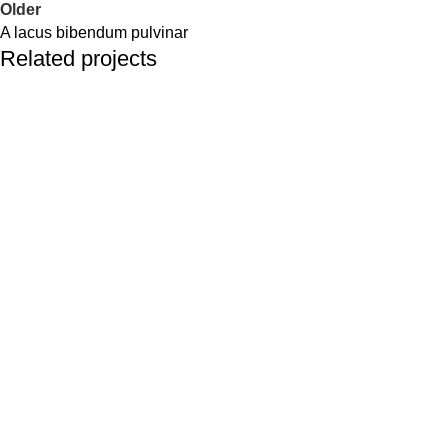
Older
A lacus bibendum pulvinar
Related projects
Kitchen
Suspendisse quam at vestibulum
Về Vivacare
Giới Thiệu
Giấy Phép Kinh Doanh
Quy Chế Hoạt Động
Chính Sách Bảo Mật Thông Tin
Chính Sách Bảo Vệ Dữ Liệu Cá Nhân
Chính Sách Đổi Trả Và Bảo Hành
Chính Sách Thanh Toán
Chính Sách Vận Chuyện & Giao Nhận