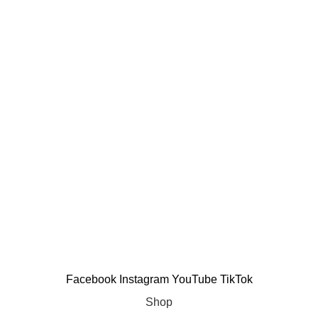
Shopee
Tiktok Shop
Công Ty TNHH Viva Care
Địa chỉ: P7-03.OT06, Tòa Park 7 Vinhomes Central Park, 720A
Điện Biên Phủ, Phường Thạnh Mỹ Tây, Thành phố Hồ Chí
Minh, Việt Nam
Email : info@vivacarevn.com
Điện thoại: 0896622790
GCNDKDN: 0317262050 do sở KH & ĐT TP.HCM cấp lần đầu
ngày 22/04/2022
Facebook
Instagram
YouTube
TikTok
Shop