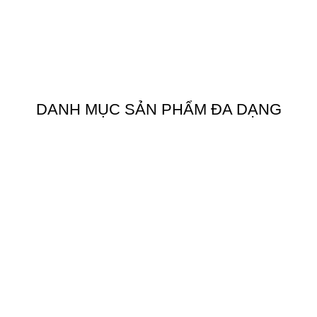
DANH MỤC SẢN PHẨM ĐA DẠNG
Theo dõi chúng tôi trên
Facebook
ẹp
Youtube
Zalo OA
Hỗ trợ thanh toán
Thanh toán khi nhận hàng
oáng Chất
Chuyển khoản qua ngân hàng